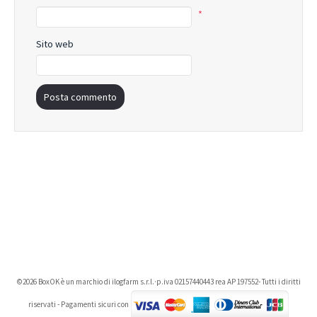
*
Sito web
©2026 BoxOK è un marchio di ilogfarm s.r.l.·p.iva 02157440443 rea AP 197552- Tutti i diritti
riservati - Pagamenti sicuri con