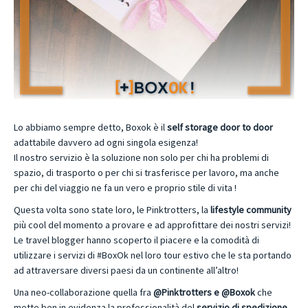
Lo abbiamo sempre detto, Boxok è il
self storage door to door
adattabile davvero ad ogni singola esigenza!
Il nostro servizio è la soluzione non solo per chi ha problemi di
spazio, di trasporto o per chi si trasferisce per lavoro, ma anche
per chi del viaggio ne fa un vero e proprio stile di vita !
Questa volta sono state loro, le
Pinktrotters
, la
lifestyle community
più cool del momento a provare e ad approfittare dei nostri servizi!
Le travel blogger hanno scoperto il piacere e la comodità di
utilizzare i servizi di
#‎BoxOk‬ nel loro tour estivo che le sta portando
ad attraversare diversi paesi da un continente all’altro!
Una neo-collaborazione quella fra
@Pinktrotters e @Boxok
che
mette ben in evidenza la professionalità del
servizio di spedizione