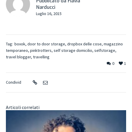
Pubblicato da
Flavia
Narducci
Luglio 16, 2015
Tag:
boxok
,
door to door storage
,
dropbox delle cose
,
magazzino
temporaneo
,
pinktrotters
,
self storage domicilio
,
selfstorage
,
travel blogger
,
travelling
0
1
Condivid
Articoli correlati