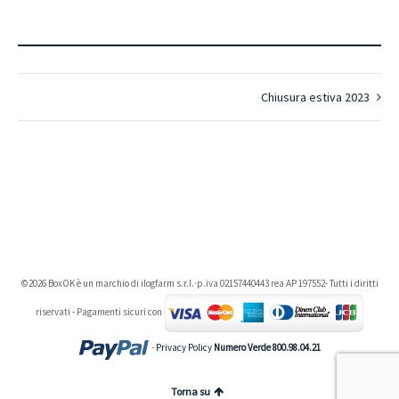
Chiusura estiva 2023
©2026 BoxOK è un marchio di ilogfarm s.r.l.·p.iva 02157440443 rea AP 197552- Tutti i diritti
riservati - Pagamenti sicuri con
-
Privacy Policy
Numero Verde 800.98.04.21
Torna su