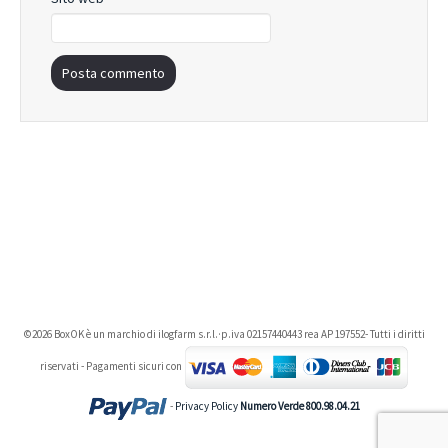
©2026 BoxOK è un marchio di ilogfarm s.r.l.·p.iva 02157440443 rea AP 197552- Tutti i diritti
riservati - Pagamenti sicuri con
-
Privacy Policy
Numero Verde 800.98.04.21