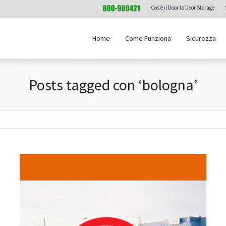
Cos’è il Door to Door Storage
Home
Come Funziona
Sicurezza
Posts tagged con ‘bologna’