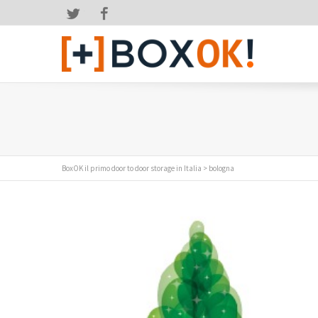
Twitter
Facebook
BoxOK il primo door to door storage in Italia
>
bologna