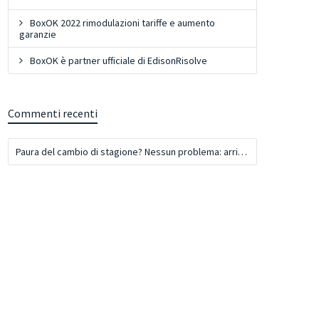
BoxOK 2022 rimodulazioni tariffe e aumento
garanzie
BoxOK è partner ufficiale di EdisonRisolve
Commenti recenti
Paura del cambio di stagione? Nessun problema: arriva Box OK! | BoxOK - Self Storage a Domicilio in tutta Italia