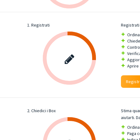
1. Registrati
Registrati 
Ordinar
Chieder
Control
Verific
Aggiorn
Aprire 
Registr
2. Chiedici i Box
Stima qua
aiutarti. D
Ordina 
Paga c
Indica 