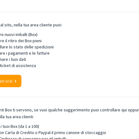
al sito, nella tua area cliente puoi:
e nuovi imballi (Box)
e il ritiro dei Box pieni
lare lo stato delle spedizioni
are i pagamenti e le fatture
are i tuoi dati
ticket di assistenza
ati ora!
nti Box ti servono, se vuoi qualche suggerimento puoi controllare qui opp
alla tua area clienti:
i tuoi Box (da 1 a 100)
on Carta di Credito o Paypal il primo canone di stoccaggio
l’indirizzo di consegna per gli imballi