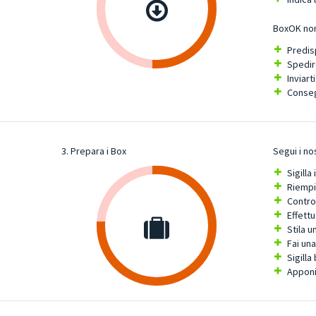
BoxOK non
Predisp
Spedir
Inviart
Consegn
3. Prepara i Box
Segui i no
Sigilla
Riempi 
Control
Effettu
Stila u
Fai una
Sigilla
Apponi 