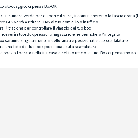
 allo stoccaggio, ci pensa BoxOK:
i al numero verde per disporre il ritiro, ti comunicheremo la fascia oraria (
iere GLS verrà a ritirare i Box al tuo domicilio o in ufficio
ai il tracking per controllare il viaggio dei tuo box
iceverà i tuoi Box presso il magazzino e ne verificherà l’integrità
Box saranno singolarmente incellofanati e posizionati sulle scaffalature
ai una foto dei tuoi box posizionati sulla scaffalatura
lo spazio liberato nella tua casa o nel tuo ufficio, ai tuoi Box ci pensiamo noi!