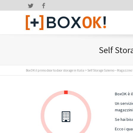
Twitter
Facebook
Self Sto
BoxOK il primo door to door storage in Italia
> Self Storage Salerno – Magazzin
BoxOK è il
Un servizi
magazzini 
Se hai bis
Ecco i qua