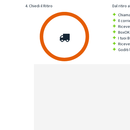
4. Chiedi il Ritiro
Dal ritiro
Chiamac
Il corr
Ricever
BoxOK r
I tuoi 
Ricever
Goditi 