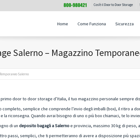
Cos’è il Door to Door Storage
Home
Come Funziona
Sicurezza
rage Salerno – Magazzino Temporane
o Temporaneo Salerno
 primo door to door storage d’Italia, il tuo magazzino personale sempre dis
o completo, semplice che comprende l’invio degli imballi (box), il ritiro a dom
e la riconsegna. Quando avrai bisogno di uno o più box chiamaci, te lo invi
ogno di un
deposito bagagli a Salerno
e provincia, massimo 30 kg di peso, 
ttro passi, semplici, che ti permetteranno di avere a disposizione più spazio