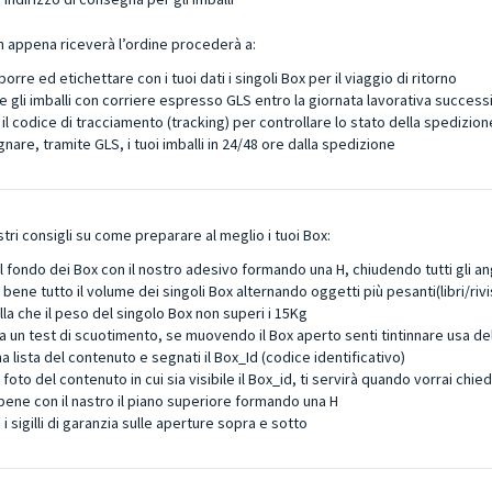
 appena riceverà l’ordine procederà a:
orre ed etichettare con i tuoi dati i singoli Box per il viaggio di ritorno
e gli imballi con corriere espresso GLS entro la giornata lavorativa success
i il codice di tracciamento (tracking) per controllare lo stato della spedizion
are, tramite GLS, i tuoi imballi in 24/48 ore dalla spedizione
stri consigli su come preparare al meglio i tuoi Box:
 il fondo dei Box con il nostro adesivo formando una H, chiudendo tutti gli an
bene tutto il volume dei singoli Box alternando oggetti più pesanti(libri/ri
la che il peso del singolo Box non superi i 15Kg
a un test di scuotimento, se muovendo il Box aperto senti tintinnare usa dell
na lista del contenuto e segnati il Box_Id (codice identificativo)
 foto del contenuto in cui sia visibile il Box_id, ti servirà quando vorrai chiede
 bene con il nastro il piano superiore formando una H
i sigilli di garanzia sulle aperture sopra e sotto