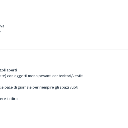
iva
e
goli aperti
viste) con oggetti meno pesanti contenitori/vestiti
e palle di giornale per riempire gli spazi vuoti
re il ritiro