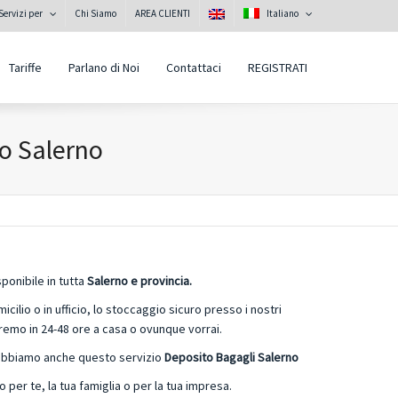
Servizi per
Chi Siamo
AREA CLIENTI
Italiano
Tariffe
Parlano di Noi
Contattaci
REGISTRATI
o Salerno
ponibile in tutta
Salerno e provincia.
icilio o in ufficio, lo stoccaggio sicuro presso i nostri
eremo in 24-48 ore a casa o ovunque vorrai.
abbiamo anche questo servizio
Deposito Bagagli Salerno
 per te, la tua famiglia o per la tua impresa.