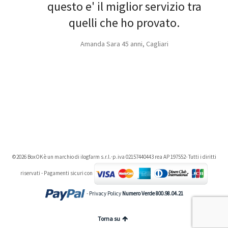
questo e' il miglior servizio tra
quelli che ho provato.
Amanda Sara 45 anni, Cagliari
©2026 BoxOK è un marchio di ilogfarm s.r.l.·p.iva 02157440443 rea AP 197552- Tutti i diritti
riservati - Pagamenti sicuri con
-
Privacy Policy
Numero Verde 800.98.04.21
Torna su