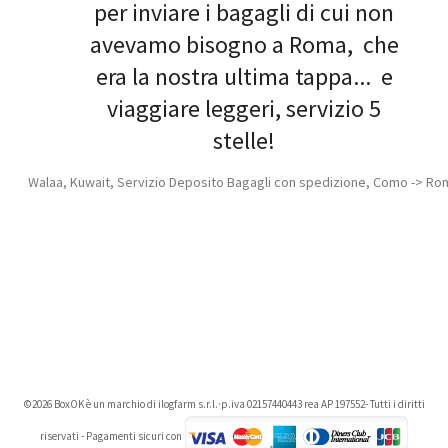
per inviare i bagagli di cui non
avevamo bisogno a Roma, che
era la nostra ultima tappa... e
viaggiare leggeri, servizio 5
stelle!
Walaa, Kuwait, Servizio Deposito Bagagli con spedizione, Como -> Ro
©2026 BoxOK è un marchio di ilogfarm s.r.l.·p.iva 02157440443 rea AP 197552- Tutti i diritti
riservati - Pagamenti sicuri con