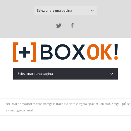
Selezionare una pagina
Twitter
Facebook
Selezionare una pagina
BoxOK il primo door to door storage in Italia
> A Natale regala Spazio! Con BoxOK regali più s
e meno oggetti inutili.