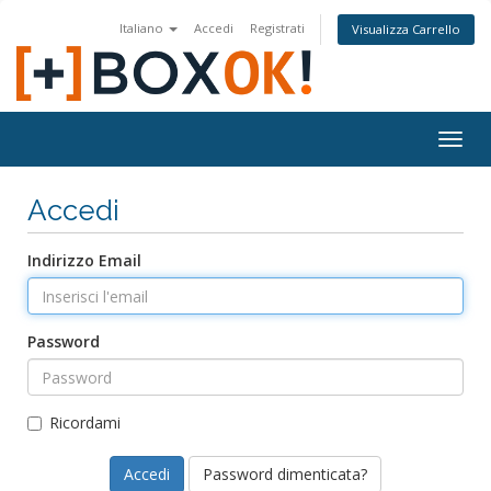
Italiano
Accedi
Registrati
Visualizza Carrello
Togg
navig
Accedi
Indirizzo Email
Password
Ricordami
Password dimenticata?