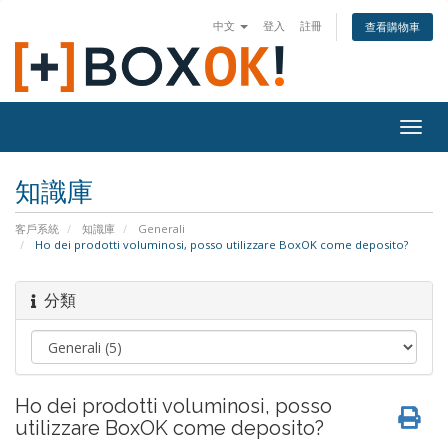
中文
登入
註冊
查看購物車
Togg
navig
知識庫
客戶系統
知識庫
Generali
Ho dei prodotti voluminosi, posso utilizzare BoxOK come deposito?
分類
Ho dei prodotti voluminosi, posso
utilizzare BoxOK come deposito?