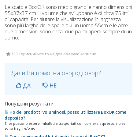
Le scatole BoxOK sono medio grandi e hanno dimensioni
55x37x37 cm. Il volume che sviluppano è di circa 75 litri
di capacità. Per aiutare la visualizzazione in larghezza
sono più larghe delle spalle dui un uomo 55cm e le altre
due dimensioni sono circa due palmi aperti sempre di un
uomo.
113 Корисниците го најдоа ова како корисно
Дали Ви помогна овој одговор?
ДА
НЕ
Понудени резултати
Ho dei prodotti voluminosi, posso utilizzare BoxOK come
deposito?
Si se possono essere imballati e trasportati con corriere espresso, no se
sono fragili e/o non...
Cosa comprende il kit di imballaggio di BoxOK?