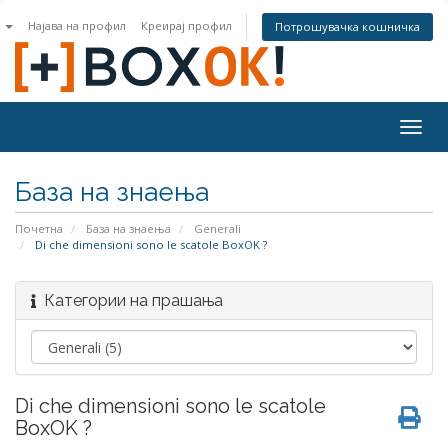
n
Најава на профил
Креирај профил
Потрошувачка кошничка
Togg
navig
База на знаења
Почетна
База на знаења
Generali
Di che dimensioni sono le scatole BoxOK ?
Категории на прашања
Di che dimensioni sono le scatole
BoxOK ?